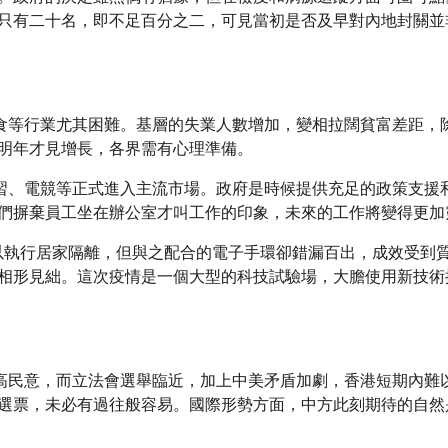
只有二十名，即不足百分之二，可見當初是否及早對內地封關並
飲食等行業尤其困難。基層的失業人數增加，變相拉闊貧富差距，
明年才見增長，各界需有心理準備。
學習、電競等正式進入主流市場。政府是時候提供充足的政策支援
們摒棄員工坐在辦公室才叫工作的印象，未來的工作將變得更加
執行居家隔離，但與之配合的電子手環卻錯漏百出，成效受到質疑。再看新
相形見絀。這次疫情是一個大型的科技試驗場，大膽使用新技術
推高民意，而立法會選舉臨近，加上中美矛盾加劇，香港短期內難
選票，未必有過往般容易。國際形勢方面，中方此刻期待的自然