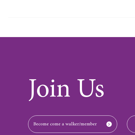
Join Us
Become come a walker/member