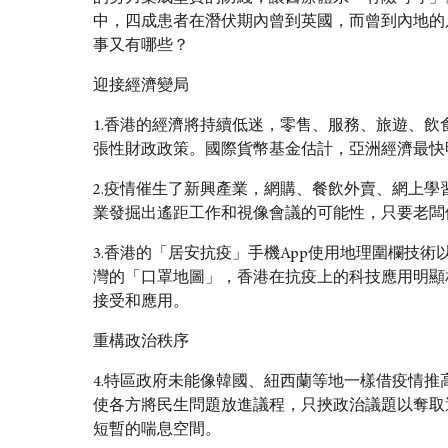
中，四成患者在潛伏期內曾到英國，而曾到內地的
事又有哪些？
迎接經濟變局
1.香港的經濟將持續低迷，零售、服務、旅遊、
張性財政政策。國際貨幣基金估計，亞洲經濟最快
2.疫情催生了新興產業，網購、餐飲外賣、網上
業發掘出遙距工作和視像會議的可能性，只要老闆
3.香港的「居安抗疫」手機App使用地理圍欄技術以
灣的「口罩地圖」，香港在抗疫上的科技應用明顯
接受和應用。
重構政治秩序
4.特區政府未能像韓國、紐西蘭等地一樣借疫情
使各方將民生問題放進議程，只挾政治議題以奪取
短暫的喘息空間。