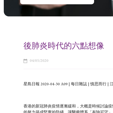
後肺炎時代的六點想像
04/05/2020
星島日報 2020-04-30 A09 | 每日雜誌 | 慎思而行 |
香港的新冠肺炎疫情逐漸緩和，大概是時候討論疫
的努力築成堅實的防綫，讓醫療體系「有險可守」