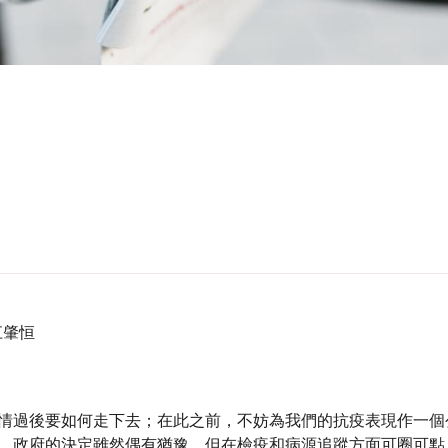
 江肇恒
情過後要如何走下去；在此之前，不妨為我們的抗疫表現作一個
。政府的決定雖然偶有猶豫，但在檢疫和病源追蹤方面可圈可點