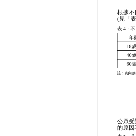
根據不
(
見「
表
4
：不
年
18
40
60
註：表內數
公眾受
的原因