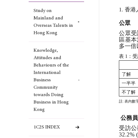
1. 
Study on
Mainland and
公眾
Overseas Talents in
公眾受
Hong Kong
區基本
多一倍
Knowledge,
表
1
：受
Attitudes and
Behaviours of the
International
了解
Business
一半半
Community
不了解
towards Doing
註
:
表內數
Business in Hong
Kong
公務
1C2S INDEX
受訪公
32.2% 