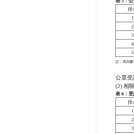
表
5
：公
排
1
2
3
4
5
註：表內數
公眾受
(2)
相
表
6
：受
排
1
2
3