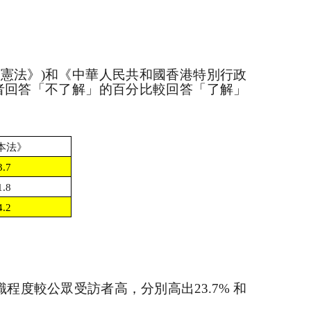
《憲法》
)
和《中華人民共和國香港特別行政
者回答「不了解」的百分比較回答「了解」
本法》
3.7
1.8
4.2
識程度較公眾受訪者高，分別高出
23.7%
和