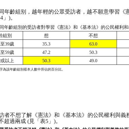
同年齡組别，越年輕的公眾受訪者，越不願意學習《
表
4
」
)
。
同年齡組別的受訪者對學習《憲法》和《基本法》的公民權利和
齡組別
想
不想
歲至
39
歲
35.3
63.0
歲至
59
歲
47.2
50.3
歲或以上
50.3
49.0
字為該年齡組别樣本人數中所佔的百分比。
訪者不想了解《憲法》和《基本法》的公民權利與義
不超過兩成
(
見「表
5
」
)
。