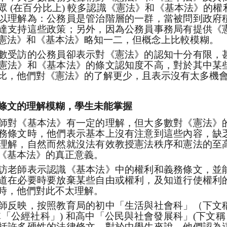
眾
(
在百分比上
)
較多認識《憲法》和《基本法》的權
以理解為：公務員是管治階層的一群，當被問到政府
達支持這些政策；另外，因為公務員事務局有提供《
憲法》和《基本法》略知一二，但概念上比較模糊。
數受訪的公務員卻表示對《憲法》的認知十分有限，
憲法》和《基本法》的條文認知度不高，對於其中某
比，他們對《憲法》的了解更少，且表示沒有太多機
條文的理解模糊，學生未能掌握
師對《基本法》有一定的理解，但大多數對《憲法》
務條文時，他們表示基本上沒有注意到這些內容，缺
理解，自然而然就沒法有效教授憲法秩序和憲法的至
《基本法》的真正意義。
訪老師表示認識《基本法》中的權利和義務條文，並
道在必要時要放棄某些自由或權利，及知道行使權利
時，他們對此不太理解。
師反映，按照教育局的初中「生活與社會科」（下文
稱「公經社科」) 和高中「公民與社會發展科」(下文
括許多硬性的法律條文。對於中學生來說，他們認為