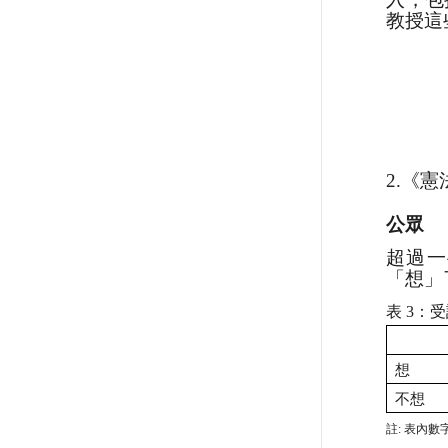
教授這
2.《
公眾
超過一
「想」
表
3
：受
想
不想
註
:
表內數