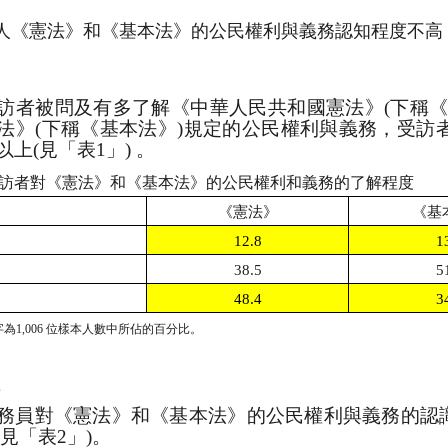
香港人《憲法》和《基本法》的公民權利與義務認知程度不高
訪者被問及有多了解《中華人民共和國憲法》
(
下稱
法》
(
下稱《基本法》
)
規定的公民權利與義務，受訪
以上
(
見「表
1
」
)
。
訪者對《憲法》和《基本法》的公民權利和義務的了解程度
《憲法》
《基
12.8
1
38.5
5
48.4
3
字為
1,006
位樣本人數中所佔的百分比。
員
務員對《憲法》和《基本法》的公民權利與義務的認
(
見「表
2
」
)
。