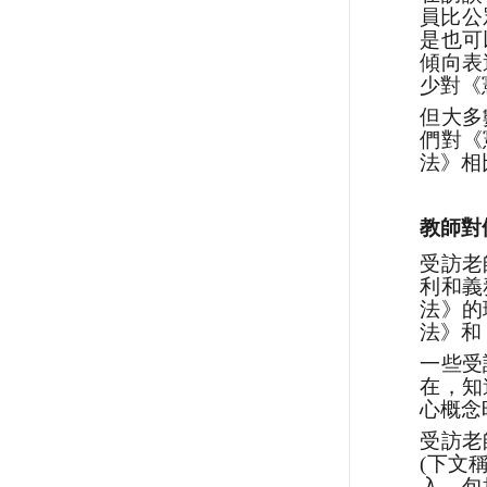
員比公
是也可
傾向表
少對《
但大多
們對《
法》相
教師對
受訪老
利和義
法》的
法》和
一些受
在，知
心概念
受訪老
(下文
入，包