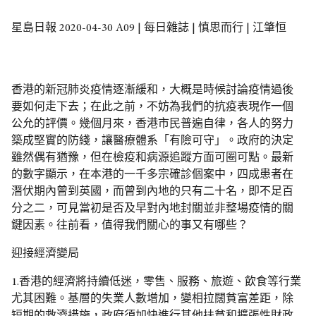
星島日報 2020-04-30 A09 | 每日雜誌 | 慎思而行 | 江肇恒
香港的新冠肺炎疫情逐漸緩和，大概是時候討論疫情過後
要如何走下去；在此之前，不妨為我們的抗疫表現作一個
公允的評價。幾個月來，香港市民普遍自律，各人的努力
築成堅實的防綫，讓醫療體系「有險可守」。政府的決定
雖然偶有猶豫，但在檢疫和病源追蹤方面可圈可點。最新
的數字顯示，在本港的一千多宗確診個案中，四成患者在
潛伏期內曾到英國，而曾到內地的只有二十名，即不足百
分之二，可見當初是否及早對內地封關並非整場疫情的關
鍵因素。往前看，值得我們關心的事又有哪些？
迎接經濟變局
1.香港的經濟將持續低迷，零售、服務、旅遊、飲食等行業
尤其困難。基層的失業人數增加，變相拉闊貧富差距，除