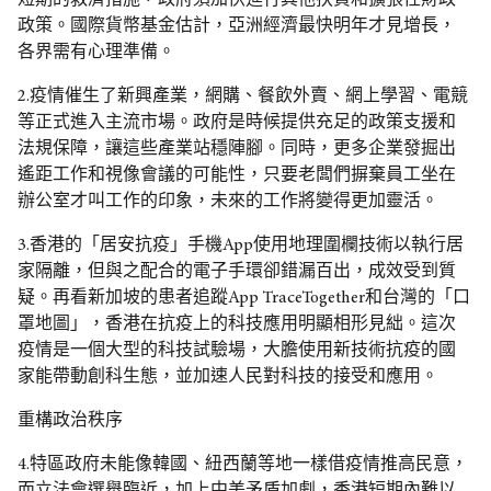
短期的救濟措施，政府須加快進行其他扶貧和擴張性財政
政策。國際貨幣基金估計，亞洲經濟最快明年才見增長，
各界需有心理準備。
2.疫情催生了新興產業，網購、餐飲外賣、網上學習、電競
等正式進入主流市場。政府是時候提供充足的政策支援和
法規保障，讓這些產業站穩陣腳。同時，更多企業發掘出
遙距工作和視像會議的可能性，只要老闆們摒棄員工坐在
辦公室才叫工作的印象，未來的工作將變得更加靈活。
3.香港的「居安抗疫」手機App使用地理圍欄技術以執行居
家隔離，但與之配合的電子手環卻錯漏百出，成效受到質
疑。再看新加坡的患者追蹤App TraceTogether和台灣的「口
罩地圖」，香港在抗疫上的科技應用明顯相形見絀。這次
疫情是一個大型的科技試驗場，大膽使用新技術抗疫的國
家能帶動創科生態，並加速人民對科技的接受和應用。
重構政治秩序
4.特區政府未能像韓國、紐西蘭等地一樣借疫情推高民意，