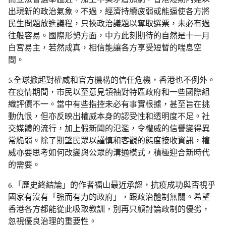
而立法會選舉臨近，加上中美矛盾加劇，香港短期內難以
出現新的政治氣象。不過，經濟持續疲弱或能逼使各方將
民生問題放進議程，只挾政治議題以奪取選票，未必有過
往般容易。國際形勢方面，中方此刻期待的自然是十一月
白宮易主，若然成真，相信能讓各方享受短暫的喘息空
間。
5.全球掀起對權威和官方機構的信任危機，香港也不例外。
在疫情期間，市民以至意見領袖對特區政府和一些國際組
織評價不一。當中有些指控未必有事實根據，甚至旨在挑
動仇恨，但亦反映出權威本身的認受性和透明度不足。社
交媒體的流行，加上假新聞的氾濫，令權威的信譽變得異
常脆弱。除了期望民眾以謹慎和客觀的態度接收資訊，權
威亦要思考如何改變與公眾的溝通模式，積極迎合新時代
的需要。
6.「歷史終結論」的作者福山最近承認，抗疫成功與否視乎
國家有沒有「強而有力的政府」，跟政治體制無關。希望
香港各方都能從此吸取教訓，別再只顧討論政制的優劣，
忽視優良治理的重要性。