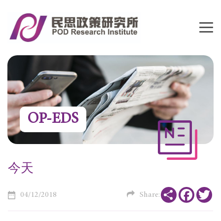
OP-EDS
今天
Share
Faceboo
Tw
04/12/2018
Share: