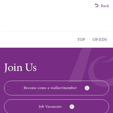
Back
TOP
OP-EDS
Join Us
Become come a walker/member
Job Vacancies