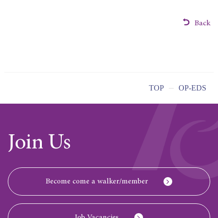
Back
TOP
OP-EDS
Join Us
Become come a walker/member
Job Vacancies