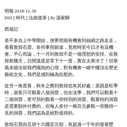
明報 2018-11-30
D05 | 時代 | 法政隨筆 | By 湯家驊
西遊記
差不多自上中學開始，便夢想能有機會到絲綢之路走走，
看看敦煌石窟。奈何事與願違，竟然時至今日才有這機
會。平心而論，十一月到敦煌不是一個理想的安排。在敦
煌那幾天，日間溫度是零下十一度，實在太寒冷了！但寒
風未能冷卻我們熾熱的心情，對有機會一睹中國頂尖歷史
藝術文化，我們是感到極為欣慰的。
從另一角度看，秋冬之際到敦煌也有其好處；原因是旺季
時，遊客只可觀看八個洞窟，但在淡季，我們可以觀看十
二個洞窟，更可預約觀看一些特別的洞窟。觀看特約洞窟
是需要額外付費的，但每人多付一兩百元參觀一些難得一
見的洞窟，我們認為是絕對值得的。
敦煌石窟由五胡十六國至元朝，有超過一千年的發展歷