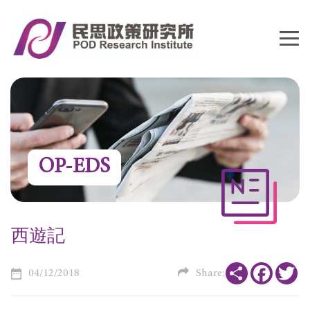
OP-EDS
西遊記
Share
Faceboo
Tw
04/12/2018
Share: