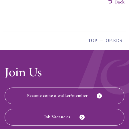
Back
TOP
OP-EDS
Join Us
Become come a walker/member
Job Vacancies