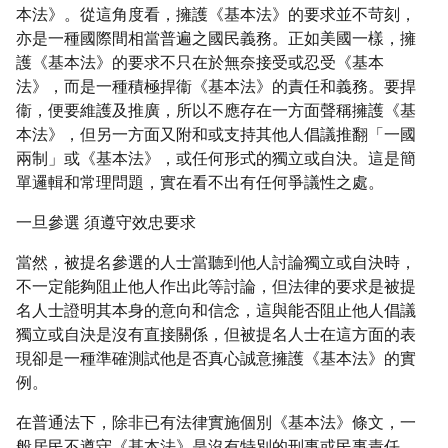
本法》。從這角度看，擁護《基本法》的要求並不苛刻，
亦是一種國際間相當普遍之國民義務。正如美國一樣，擁
護《基本法》的要求不只在於無奈接受或忍受《基本
法》，而是一種積極捍衞《基本法》的責任和義務。要捍
衞，便要維護及推廣，所以不應存在一方面聲稱擁護《基
本法》，但另一方面又附和或支持其他人倡議推翻「一國
兩制」或《基本法》，或任何形式的獨立或自決。這是簡
單邏輯和常理問題，實在看不出有任何爭議性之處。
一旦參選 須遵守效忠要求
當然，被提名參選的人士當聽到他人討論獨立或自決時，
不一定能夠阻止他人作出此等討論，但法律的要求是被提
名人士證明其本身的意向和信念，這與能否阻止他人倡議
獨立或自決是沒有直接關係，但被提名人士在這方面的表
現卻是一種準確測試他是否真心誠意擁護《基本法》的實
例。
在普通法下，除非已有法律實施個別《基本法》條文，一