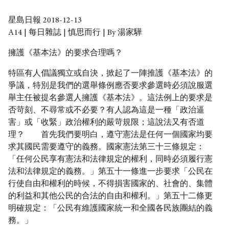
星島日報 2018-12-13
A14 | 每日雜誌 | 慎思而行 | By 湯家驊
擁護《基本法》的要求合理嗎？
特區有人倡議獨立或自決，掀起了一陣推護《基本法》的
爭議，特別是我們的選舉條例應否要求參選時必須說服選
舉主任被提名參選人擁護《基本法》。這法例上的要求是
否苛刻、不尋常或不必要？有人認為這是一種「政治逼
害」或「收緊」政治權利的嚴苛規限；這說法又有否道
理？ 首先我們要明白，遵守憲法是任何一個國家均要
求其國民需要遵守的義務。國家憲法第三十三條規定：
「任何公民享有憲法和法律規定的權利，同時必須履行憲
法和法律規定的義務。」第五十一條進一步要求「公民在
行使自由和權利的時候，不得損害國家的、社會的、集體
的利益和其他公民的合法的自由和權利。」第五十二條更
明確規定：「公民有維護國家統一和全國各民族團結的義
務。」