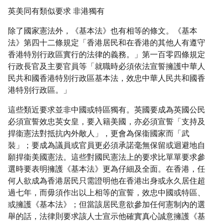
英美同有類似要求 非港獨有
除了國家憲法外，《基本法》也有相等的條文。《基本
法》第四十二條規定「香港居民和在香港的其他人有遵守
香港特別行政區實行的法律的義務。」第一百零四條規定
行政長官及主要官員等「就職時必須依法宣誓擁護中華人
民共和國香港特別行政區基本法，效忠中華人民共和國香
港特別行政區。」
這些類近要求並非中國或特區獨有。英國要成為英國公民
必須宣誓效忠英女皇，要入籍美國，亦必須宣誓「支持及
捍衞憲法對抵抗內外敵人」，更會為保衞國家而「武
裝」；要成為議員或官員更必須承諾毫無保留或迴避地自
願捍衞美國憲法。這些對國民憲法上的要求比單單要求參
選時要表明擁護《基本法》更為仔細及全面。在香港，任
何人欲成為香港居民只需證明他在香港出身或永久居住超
過七年，而毋須作出以上相等的宣誓，效忠中國或特區、
或擁護《基本法》；但當該居民意欲參加任何憲制內的選
舉的話，法律則要求該人士宣示他確實真心誠意擁護《基