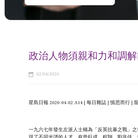
政治人物須親和力和調解
02/04/2020
星島日報 2020-04-02 A14 | 每日雜誌 | 慎思而行 |
一九六七年發生左派人士稱為「反英抗暴之戰」之
現了不同光譜的人才，有曾鈺成、程翔、劉兆佳、