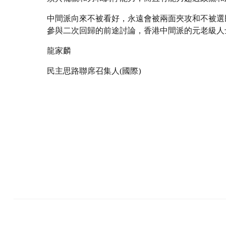
中間派向來不被看好，永遠會被兩面夾攻和不被選
參與二次回歸的前途討論，香港中間派的元老級人
龍家麟
民主思路聯席召集人(國際)