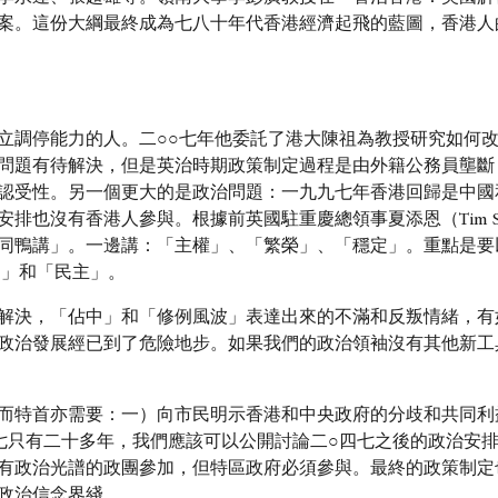
案。這份大綱最終成為七八十年代香港經濟起飛的藍圖，香港人
立調停能力的人。二○○七年他委託了港大陳祖為教授研究如何
問題有待解決，但是英治時期政策制定過程是由外籍公務員壟斷
認受性。另一個更大的是政治問題：一九九七年香港回歸是中國
排也沒有香港人參與。根據前英國駐重慶總領事夏添恩（Tim S
同鴨講」。一邊講：「主權」、「繁榮」、「穩定」。重點是要
由」和「民主」。
解決，「佔中」和「修例風波」表達出來的不滿和反叛情緒，有
政治發展經已到了危險地步。如果我們的政治領袖沒有其他新工
而特首亦需要：一）向市民明示香港和中央政府的分歧和共同利
七只有二十多年，我們應該可以公開討論二○四七之後的政治安
有政治光譜的政團參加，但特區政府必須參與。最終的政策制定
政治信念界綫。