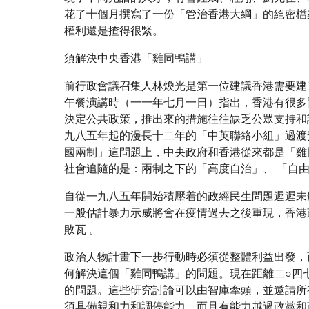
花了十個月撰寫了一份「管治香港大綱」的絕密檔
權利還是揸得很緊。
須解決中央香港「雞同鴨講」
前行政會議召集人林煥光是第一位建議香港需要建
午餐演講時（一一年七月一日）指出，香港有很多
決定公共政策，推出來的措施往往缺乏公眾支持和
九八五年起的漫長十二年的「中英聯絡小組」過渡安
國兩制」這問題上，中央政府和香港從來都是「雞
社會追隨的是：兩制之下的「高度自治」、 「自
自從一九八五年開始積壓着的政經民生問題遲遲未
一般估計暴力示威將會在疫情過去之後重現，香港
敗瓦 。
政治人物計畫下一步行動時必須從整體利益出發，
何解決這個「雞同鴨講」的問題。現在距離二○四
的問題。這些研究討論可以由智庫牽頭，並邀請所
須具備親和力和調停能力，而且有能力越過政黨和