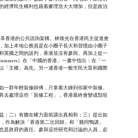
的經濟民生權利也藉着麥理浩大大增加，但是政治
改革香港的公共諮詢架構。林煥光在香港民主促進會
，加上本地公務員是在小圈子長大和習慣由小圈子
和英國之間的談判，香港並沒有參與。再加上從一
ummers）在「中國的香港」一書中指出：在「一
以「主權」為先。另一邊香港一般市民大眾和國際
如一群年輕裝修師傅，只拿着大錘到你家中裝修。
具去處理這些「裝修工程」，香港最終會變成頹垣
益；二）有膽在權力面前講出真相和；三）提出如
排，作為解決「香港第二次回歸」和「雞同鴨講」
也是政府的責任。參與這些研究和討論的人員，必