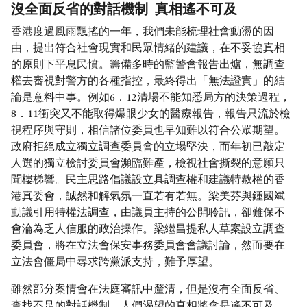
沒全面反省的對話機制 真相遙不可及
香港度過風雨飄搖的一年，我們未能梳理社會動盪的因
由，提出符合社會現實和民眾情緒的建議，在不妥協真相
的原則下平息民憤。籌備多時的監警會報告出爐，無調查
權去審視對警方的各種指控，最終得出「無法證實」的結
論是意料中事。例如6．12清場不能知悉局方的決策過程，
8．11衝突又不能取得爆眼少女的醫療報告，報告只流於檢
視程序與守則，相信諸位委員也早知難以符合公眾期望。
政府拒絕成立獨立調查委員會的立場堅決，而年初已敲定
人選的獨立檢討委員會瀕臨難產，檢視社會撕裂的意願只
聞樓梯響。民主思路倡議設立具調查權和建議特赦權的香
港真委會，誠然和解氣氛一直若有若無。梁美芬與鍾國斌
動議引用特權法調查，由議員主持的公開聆訊，卻難保不
會淪為乏人信服的政治操作。梁繼昌提私人草案設立調查
委員會，將在立法會保安事務委員會會議討論，然而要在
立法會僵局中尋求跨黨派支持，難予厚望。
雖然部分案情會在法庭審訊中釐清，但是沒有全面反省、
查找不足的對話機制，人們渴望的真相將會是遙不可及。