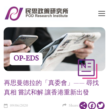
OP-EDS
再思曼德拉的「真委會」—— 尋找
真相 嘗試和解 讓香港重新出發
Share
Faceboo
Tw
09/06/2020
Share: