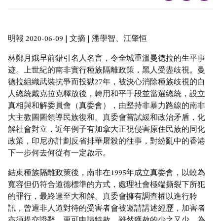
明報 2020-06-09 | 文摘 | 潘學智、江肇恒
林鄭月娥早前錯引名人名言，令全城重溫曼德拉的生平事
迹。上世紀的南非實行種族隔離政策，黑人受盡歧視。曼
德拉組織武裝抗爭而投獄27年，被決心消除種族歧視的白
人總統戴克拉克釋放後，轉用和平手段並當選總統，設立
真相與和解委員會（真委會），由堅持非暴力路線的南非
大主教圖圖領導民族復和。真委會嘗試緩和政治矛盾，化
解社會對立，近年例子有加拿大正視侵害原住民族的同化
政策，印尼亦計劃反省排華屠殺的往事，對紛亂中的香港
下一步何去何從有一定啟示。
結束種族隔離政策後，南非在1995年成立真委會，以較為
寬容但仍符合道德標準的方式，處理社會極端撕裂下所犯
的罪行，最終達至大和解。真委會擁有調查權以進行聆
訊，曾遭非人道對待的受害者會被邀請講述經歷，加害者
亦須提交證辭，更可申請特赦，雖然獲赦的少之又少。為