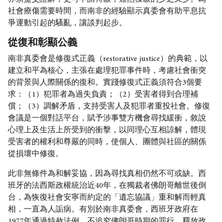
社會療傷需要時間，而南非的經驗顯示真委會有助平息抗
爭運動引起的騷亂，讓談判起步。
從復和彰顯公義
南非真委會是修復式正義（restorative justice）的典範，以
建立和平為核心，主張在處理犯罪事件時，考慮社會衝突
的背景與人際關係的復和。實踐修復式正義須符合3個要
求：（1）犯罪者為過失負責；（2）受害者得到合理補
償；（3）調解矛盾，支持受害人及犯罪者重投社會。修復
會議是一個對話平台，賦予涉事雙方機會尋找緩衝，敘說
心理上及生活上所受到的衝擊，以同理心互相諒解，體現
受害者的權利和尊嚴的同時，使個人、團體與社區的關係
從損壞中修復。
此非無條件為和解妥協，因為尋找真相仍然不可或缺。西
班牙的法西斯政權統治近40年，在獨裁者佛朗哥離世後倒
台，為恢復社會安寧而約定的「遺忘協議」重和解而輕真
相，一直為人詬病。有別於南非真委會，西班牙政府在
1977年通過特赦法例，不追究佛朗哥時期的罪行，釋放政