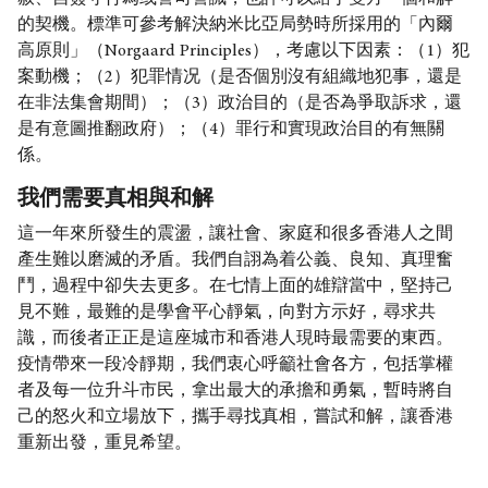
的契機。標準可參考解決納米比亞局勢時所採用的「內爾
高原則」（Norgaard Principles），考慮以下因素：（1）犯
案動機；（2）犯罪情况（是否個別沒有組織地犯事，還是
在非法集會期間）；（3）政治目的（是否為爭取訴求，還
是有意圖推翻政府）；（4）罪行和實現政治目的有無關
係。
我們需要真相與和解
這一年來所發生的震盪，讓社會、家庭和很多香港人之間
產生難以磨滅的矛盾。我們自詡為着公義、良知、真理奮
鬥，過程中卻失去更多。在七情上面的雄辯當中，堅持己
見不難，最難的是學會平心靜氣，向對方示好，尋求共
識，而後者正正是這座城市和香港人現時最需要的東西。
疫情帶來一段冷靜期，我們衷心呼籲社會各方，包括掌權
者及每一位升斗市民，拿出最大的承擔和勇氣，暫時將自
己的怒火和立場放下，攜手尋找真相，嘗試和解，讓香港
重新出發，重見希望。