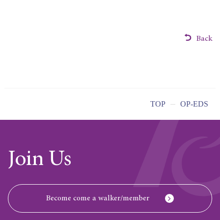
Back
TOP
OP-EDS
Join Us
Become come a walker/member