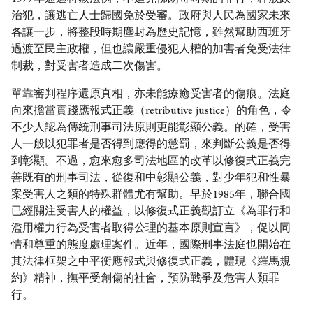
治犯，讓逃亡人士歸國免於受審。政府與人民為國家未來
各讓一步，將整段時期塵封為歷史記憶，雖然幫助西班牙
過渡至民主政權，但也讓嚴重侵犯人權的加害者免受法律
制裁，對受害者造成二次傷害。
單靠審判程序還原真相，亦未能療癒受害者的傷痕。法庭
向來擔當實踐應報式正義（retributive justice）的角色，令
不少人認為傳統刑事司法原則更能彰顯公義。的確，受害
人一般以犯罪者是否得到應得的懲罰，來判斷公義是否得
到彰顯。不過，愈來愈多司法地區的改革以修復式正義完
善既有的刑事司法，從復和中彰顯公義，對少年犯和性暴
案受害人之類的特殊群體尤有幫助。早於1985年，聯合國
已經關注受害人的權益，以修復式正義觀訂立《為罪行和
濫用權力行為受害者取得公理的基本原則宣言》，促以同
情和尊重的態度處理案件。近年，國際刑事法庭也開始在
其法律框架之中平衡應報式與修復式正義，體現《羅馬規
約》精神，撫平受創傷的社會，預防戰爭及危害人類罪
行。