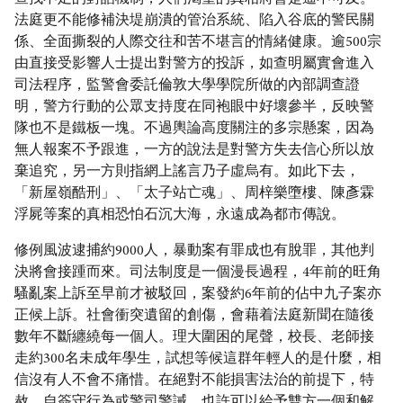
法庭更不能修補決堤崩潰的管治系統、陷入谷底的警民關
係、全面撕裂的人際交往和苦不堪言的情緒健康。逾500宗
由直接受影響人士提出對警方的投訴，如查明屬實會進入
司法程序，監警會委託倫敦大學學院所做的內部調查證
明，警方行動的公眾支持度在同袍眼中好壞參半，反映警
隊也不是鐵板一塊。不過輿論高度關注的多宗懸案，因為
無人報案不予跟進，一方的說法是對警方失去信心所以放
棄追究，另一方則指網上謠言乃子虛烏有。如此下去，
「新屋嶺酷刑」、「太子站亡魂」、周梓樂墮樓、陳彥霖
浮屍等案的真相恐怕石沉大海，永遠成為都市傳說。
修例風波逮捕約9000人，暴動案有罪成也有脫罪，其他判
決將會接踵而來。司法制度是一個漫長過程，4年前的旺角
騷亂案上訴至早前才被駁回，案發約6年前的佔中九子案亦
正候上訴。社會衝突遺留的創傷，會藉着法庭新聞在隨後
數年不斷纏繞每一個人。理大圍困的尾聲，校長、老師接
走約300名未成年學生，試想等候這群年輕人的是什麼，相
信沒有人不會不痛惜。在絕對不能損害法治的前提下，特
赦、自簽守行為或警司警誡，也許可以給予雙方一個和解