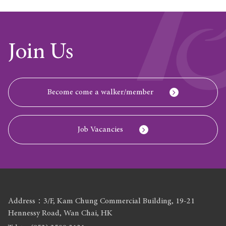
Join Us
Become come a walker/member
Job Vacancies
Address：3/F, Kam Chung Commercial Building, 19-21
Hennessy Road, Wan Chai, HK