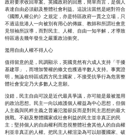
政府要求收回草案。英國政府的回應，簡單而言，是個人
表達自由必須顧及整體社會利益。這說法當然是絕對符合
《國際人權公約》之規定，亦是特區政府一貫之立場，只
不過這批港人一向被別有用心的傳媒、教師和所謂社會意
見領袖所誤導，而對民主、人權、自由一知半解，才導致
特區過去幾年發生之嚴重政治衝突。
濫用自由人權不得人心
值得留意的是，民調顯示，英國竟然有六成人支持「干擾
基建罪」，而增加警權的條文也獲過半數人支持。事實證
明，無論在特區或西方民主國家，不接受抗爭行為危害整
體社會安定乃大多數人之意願。
沒錯，民主自由可說是近代最具爭議，亦可能是最被濫用
的政治思想。民主一向以維護個人權益為中心思想，但個
人主義與民粹主義之普遍氾濫卻反而是對民主思想的最大
挑戰。不顧及整體國家或社會利益的民主並非真正的民
主；堅持個人的自由權利而忽視整體社會其他人的自由權
利並非真正的人權。把民主人權渲染為可以顛覆國家、破