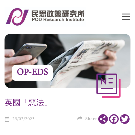
OP-EDS
英國「惡法」
Share
Faceboo
Tw
23/02/2023
Share: