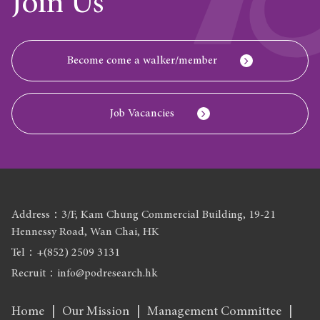
Join Us
Become come a walker/member
Job Vacancies
Address：3/F, Kam Chung Commercial Building, 19-21
Hennessy Road, Wan Chai, HK
Tel：+(852) 2509 3131
Recruit：info@podresearch.hk
Home
Our Mission
Management Committee