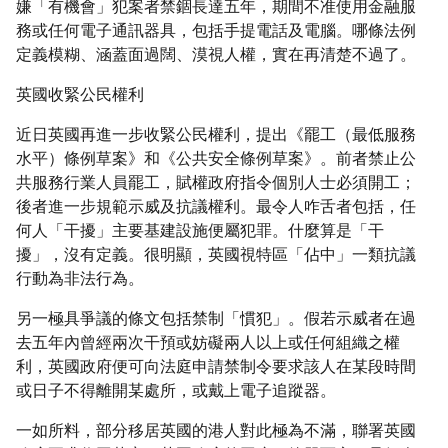
嫌「有機會」犯案者禁錮長達五年，期間不准使用金融服
務或任何電子通訊器具，包括手提電話及電腦。哪條法例
定義模糊、涵蓋面過闊、漠視人權，實在再清楚不過了。
英國收緊公民權利
近日英國再進一步收緊公民權利，提出《罷工（最低服務
水平）條例草案》和《公共安全條例草案》。前者禁止公
共服務行業人員罷工，賦權政府指令個別人士必須開工；
後者進一步規範示威及抗議權利。最令人咋舌者包括，任
何人「干擾」主要基建設施便屬犯罪。什麼算是「干
擾」，沒有定義。很明顯，英國視特區「佔中」一類抗議
行動為非法行為。
另一極具爭議的條文包括禁制「慣犯」。假若示威者在過
去五年內曾經兩次干預或妨礙兩人以上或任何組織之權
利，英國政府便可向法庭申請禁制令要求該人在某段時間
或日子不得離開某處所，或戴上電子追蹤器。
一如所料，部分移居英國的港人對此極為不滿，聯署英國