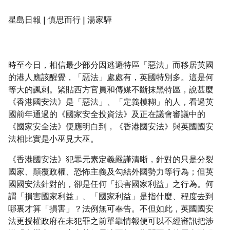
星島日報 | 慎思而行 | 湯家驊
時至今日，相信最少部分因逃避特區「惡法」而移居英國
的港人應該醒覺，「惡法」處處有，英國特別多。這是何
等大的諷刺。緊貼西方官員和傳媒不斷抹黑特區，說甚麼
《香港國安法》是「惡法」、「定義模糊」的人，看過英
國前年通過的《國家安全投資法》及正在議會審議中的
《國家安全法》便應明白到，《香港國安法》與英國國安
法相比實是小巫見大巫。
《香港國安法》犯罪元素定義嚴謹清晰，針對的只是分裂
國家、顛覆政權、恐怖主義及勾結外國勢力等行為；但英
國國安法針對的，卻是任何「損害國家利益」之行為。何
謂「損害國家利益」、「國家利益」是指什麼、程度去到
哪裏才算「損害」？法例無可奉告。不但如此，英國國安
法更授權政府在未犯罪之前單靠情報便可以不經審訊把涉