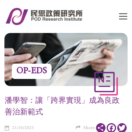
OP-EDS
潘學智：讓「跨界實現」成為良政
善治新範式
Share
Faceboo
Tw
21/10/2025
Share: