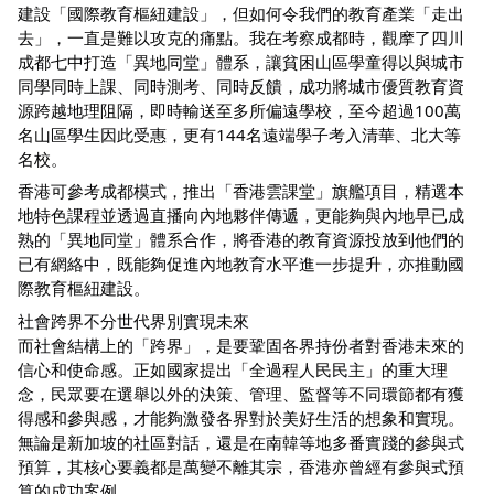
建設「國際教育樞紐建設」，但如何令我們的教育產業「走出
去」，一直是難以攻克的痛點。我在考察成都時，觀摩了四川
成都七中打造「異地同堂」體系，讓貧困山區學童得以與城市
同學同時上課、同時測考、同時反饋，成功將城市優質教育資
源跨越地理阻隔，即時輸送至多所偏遠學校，至今超過100萬
名山區學生因此受惠，更有144名遠端學子考入清華、北大等
名校。
香港可參考成都模式，推出「香港雲課堂」旗艦項目，精選本
地特色課程並透過直播向內地夥伴傳遞，更能夠與內地早已成
熟的「異地同堂」體系合作，將香港的教育資源投放到他們的
已有網絡中，既能夠促進內地教育水平進一步提升，亦推動國
際教育樞紐建設。
社會跨界不分世代界別實現未來
而社會結構上的「跨界」，是要鞏固各界持份者對香港未來的
信心和使命感。正如國家提出「全過程人民民主」的重大理
念，民眾要在選舉以外的決策、管理、監督等不同環節都有獲
得感和參與感，才能夠激發各界對於美好生活的想象和實現。
無論是新加坡的社區對話，還是在南韓等地多番實踐的參與式
預算，其核心要義都是萬變不離其宗，香港亦曾經有參與式預
算的成功案例。