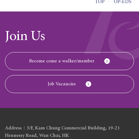
TOP
OP-EDS
Join Us
Become come a walker/member
Job Vacancies
Address：3/F, Kam Chung Commercial Building, 19-21
Hennessy Road, Wan Chai, HK