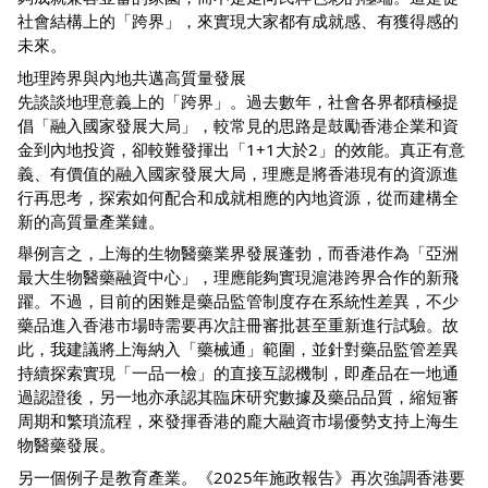
社會結構上的「跨界」，來實現大家都有成就感、有獲得感的
未來。
地理跨界與內地共邁高質量發展
先談談地理意義上的「跨界」。過去數年，社會各界都積極提
倡「融入國家發展大局」，較常見的思路是鼓勵香港企業和資
金到內地投資，卻較難發揮出「1+1大於2」的效能。真正有意
義、有價值的融入國家發展大局，理應是將香港現有的資源進
行再思考，探索如何配合和成就相應的內地資源，從而建構全
新的高質量產業鏈。
舉例言之，上海的生物醫藥業界發展蓬勃，而香港作為「亞洲
最大生物醫藥融資中心」，理應能夠實現滬港跨界合作的新飛
躍。不過，目前的困難是藥品監管制度存在系統性差異，不少
藥品進入香港市場時需要再次註冊審批甚至重新進行試驗。故
此，我建議將上海納入「藥械通」範圍，並針對藥品監管差異
持續探索實現「一品一檢」的直接互認機制，即產品在一地通
過認證後，另一地亦承認其臨床研究數據及藥品品質，縮短審
周期和繁瑣流程，來發揮香港的龐大融資市場優勢支持上海生
物醫藥發展。
另一個例子是教育產業。《2025年施政報告》再次強調香港要