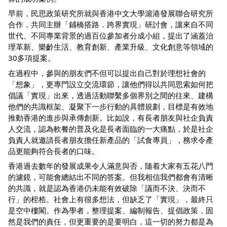
早前，民思政策研究所就與香港中文大學滬港發展聯合研究所
合作，共同主辦「鋪橋搭路．跨界實現」研討會，讓來自不同
世代、不同專業背景的過百位參加者分成小組，提出了涵蓋治
理革新、樂齡生活、教育創新、產業升級、文化創意等領域的
30多項提案。
在過程中，參與的朋友們不但可以提出自己對於理想社會的
「想象」，更專門設立交流環節，讓他們得以共同思索如何把
倡議「實現」出來，透過活動聯繫多個界別之間的往來、建構
他們的共識框架、凝聚下一步行動的具體規劃，目標是有效地
推動香港的進步與承傳創新。比如說，有長者朋友與社企負責
人交流，認為軟餐的普及化是長者面臨的一大痛點，於是社企
負責人就邀請長者朋友擔任新產品的「試食專員」，務求令產
品更能夠符合長者的口味。
香港過去數年的發展成果令人滿意與否，隨着大家有五花八門
的濾鏡，可能會總結出不同的答案。但我相信我們都會有清晰
的共識，就是認為香港仍未能有效破除「議而不決、決而不
行」的桎梏。社會上有很多想法，但缺乏了「實現」，最終只
是空中樓閣。作為學者，整理提案、編制報告、提倡政策，固
然是我們的責任，但更重要的是要明白，這一切的努力都是為