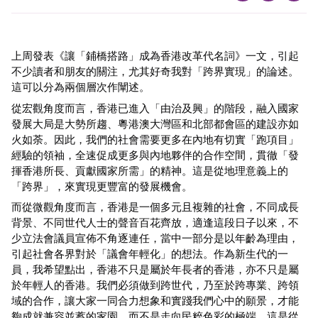
上周發表《讓「鋪橋搭路」成為香港改革代名詞》一文，引起
不少讀者和朋友的關注，尤其好奇我對「跨界實現」的論述。
這可以分為兩個層次作闡述。
從宏觀角度而言，香港已進入「由治及興」的階段，融入國家
發展大局是大勢所趨、粵港澳大灣區和北部都會區的建設亦如
火如荼。因此，我們的社會需要更多在內地有切實「跑項目」
經驗的領袖，全速促成更多與內地夥伴的合作空間，貫徹「發
揮香港所長、貢獻國家所需」的精神。這是從地理意義上的
「跨界」，來實現更豐富的發展機會。
而從微觀角度而言，香港是一個多元且複雜的社會，不同成長
背景、不同世代人士的聲音百花齊放，適逢這段日子以來，不
少立法會議員宣佈不角逐連任，當中一部分是以年齡為理由，
引起社會各界對於「議會年輕化」的想法。作為新生代的一
員，我希望點出，香港不只是屬於年長者的香港，亦不只是屬
於年輕人的香港。我們必須做到跨世代，乃至於跨專業、跨領
域的合作，讓大家一同合力想象和實踐我們心中的願景，才能
夠成就兼容並蓄的家園，而不是走向民粹色彩的極端。這是從