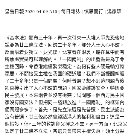
星島日報 2020-04-09 A10 | 每日雜誌 | 慎思而行 | 湯家驊
《基本法》頒布三十年，再一次引來一大堆人爭先恐後地
說要為廿三條立法。回歸二十多年，部分人士人心不歸，
反而嚷着要獨立、要光復，北京看在眼裏，聽在耳中而有
所焦慮實是可以理解的。「一國兩制」的出發點是為了令
主權回歸，令香港繼續繁榮穩定，為何有些人硬是輸打輸
贏要，不願接受主權在我國的硬道理？我們不斷擾釀糾纏
了二十多年只是一個問題：何時普選？想不到這問題背後
卻直接引出了人心不歸的問題。國家要維護安全，特區要
民主發展，本來兩者並沒有衝突；試問哪一個西方民主國
家沒有國安法？但把同一議題放進「一國兩制」的框架內
便問題多多了。首先，是先立法還是先普選？民主派認為
沒有普選，廿三條必然會踐踏港人的權利和自由；這是一
個假設，但○三年的教訓卻又揮之不去。另一方面，北京又
認定了廿三條不立法，普選只會帶來主權失落，領土分裂