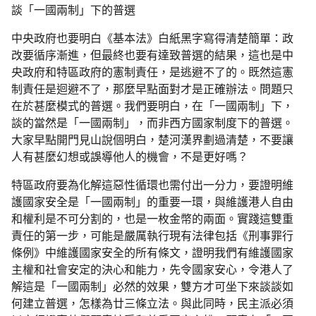
談「一國兩制」下的普選
中央政府也要明白《基本法》白紙黑字寫得清楚簡單：政
改要循序漸進，但最終也要有達致普選的結果，這也是中
央政府和特區政府的憲制責任，是逃避不了的。既然這憲
制責任是迴避不了，那麼早點面對才是正確辦法。問題只
在於甚麼模式的普選。我們要明白，在「一國兩制」下，
談的當然是「一國兩制」，而非西方國家制度下的普選。
大家早點開門見山說個明白，楚河漢界劃過清楚，不要讓
人有甚麼幻想或誤導他人的機會，不是更好嗎？
特區政府要為化解這惡性循環也需付出一分力，要證明維
護國家安全是「一國兩制」的重要一環，與維護港人自由
和權利是不可分割的，也是一枚金幣的兩面。實踐這雙重
責任的第一步，可能是嚴厲執行現有法律包括《刑事罪行
條例》中維護國家安全的所有條文，證明我們有維護國家
主權和社會安定的決心和能力，先令國家安心，令港人了
解這是「一國兩制」必然的效果，雙方才可坐下來談談如
何建立普選，怎樣為廿三條立法。與此同時，民主派必須