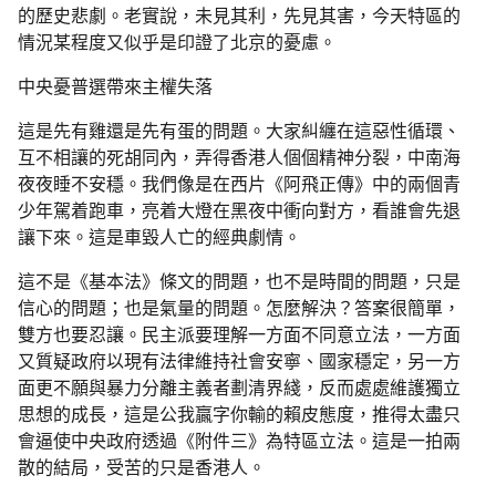
的歷史悲劇。老實說，未見其利，先見其害，今天特區的
情況某程度又似乎是印證了北京的憂慮。
中央憂普選帶來主權失落
這是先有雞還是先有蛋的問題。大家糾纏在這惡性循環、
互不相讓的死胡同內，弄得香港人個個精神分裂，中南海
夜夜睡不安穩。我們像是在西片《阿飛正傳》中的兩個青
少年駕着跑車，亮着大燈在黑夜中衝向對方，看誰會先退
讓下來。這是車毀人亡的經典劇情。
這不是《基本法》條文的問題，也不是時間的問題，只是
信心的問題；也是氣量的問題。怎麼解決？答案很簡單，
雙方也要忍讓。民主派要理解一方面不同意立法，一方面
又質疑政府以現有法律維持社會安寧、國家穩定，另一方
面更不願與暴力分離主義者劃清界綫，反而處處維護獨立
思想的成長，這是公我贏字你輸的賴皮態度，推得太盡只
會逼使中央政府透過《附件三》為特區立法。這是一拍兩
散的結局，受苦的只是香港人。