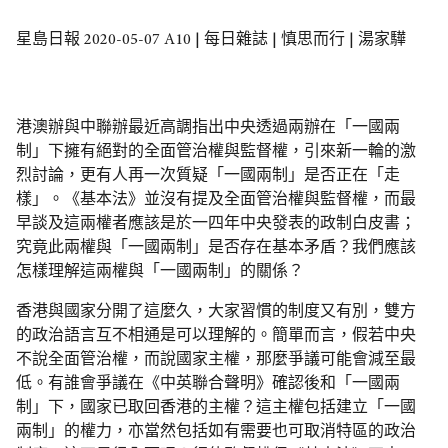
星島日報 2020-05-07 A10 | 每日雜誌 | 慎思而行 | 湯家驊
港澳辦與中聯辦最近高調指出中央透過兩辦在「一國兩
制」下擁有絕對的全面管治權與監督權，引來新一輪的激
烈討論，更有人再一次質疑「一國兩制」是否正在「走
樣」。《基本法》並沒有提及全面管治權與監督權，而最
早談及這兩權者應該是於一四年中央發表的政制白皮書；
究竟此兩權與「一國兩制」是否存在基本矛盾？我們應該
怎樣理解這兩權與「一國兩制」的關係？
香港與國家分開了這麼久，大家習慣的制度又有別，雙方
的政治語言互不相通是可以理解的。簡單而言，假若中央
不說全面管治權，而說國家主權，那麼爭議可能會減至最
低。有誰會爭議在《中英聯合聲明》確認後和「一國兩
制」下，國家已取回香港的主權？這主權包括建立「一國
兩制」的權力，亦當然包括如有需要也可取消特區的政治