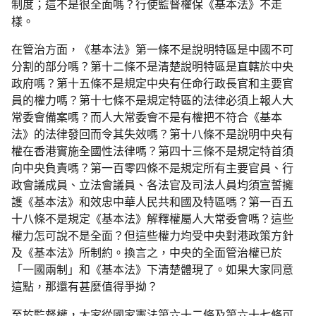
制度；這不是很全面嗎？行使監督權保《基本法》不走
樣。
在管治方面，《基本法》第一條不是說明特區是中國不可
分割的部分嗎？第十二條不是清楚說明特區是直轄於中央
政府嗎？第十五條不是規定中央有任命行政長官和主要官
員的權力嗎？第十七條不是規定特區的法律必須上報人大
常委會備案嗎？而人大常委會不是有權把不符合《基本
法》的法律發回而令其失效嗎？第十八條不是說明中央有
權在香港實施全國性法律嗎？第四十三條不是規定特首須
向中央負責嗎？第一百零四條不是規定所有主要官員、行
政會議成員、立法會議員、各法官及司法人員均須宣誓擁
護《基本法》和效忠中華人民共和國及特區嗎？第一百五
十八條不是規定《基本法》解釋權屬人大常委會嗎？這些
權力怎可說不是全面？但這些權力均受中央對港政策方針
及《基本法》所制約。換言之，中央的全面管治權已於
「一國兩制」和《基本法》下清楚體現了。如果大家同意
這點，那還有甚麼值得爭拗？