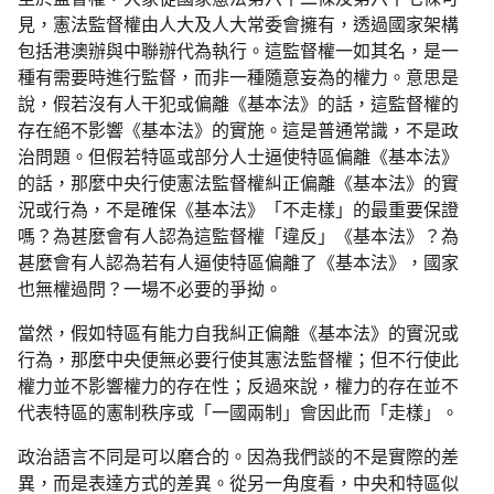
至於監督權，大家從國家憲法第六十二條及第六十七條可
見，憲法監督權由人大及人大常委會擁有，透過國家架構
包括港澳辦與中聯辦代為執行。這監督權一如其名，是一
種有需要時進行監督，而非一種隨意妄為的權力。意思是
說，假若沒有人干犯或偏離《基本法》的話，這監督權的
存在絕不影響《基本法》的實施。這是普通常識，不是政
治問題。但假若特區或部分人士逼使特區偏離《基本法》
的話，那麼中央行使憲法監督權糾正偏離《基本法》的實
況或行為，不是確保《基本法》「不走樣」的最重要保證
嗎？為甚麼會有人認為這監督權「違反」《基本法》？為
甚麼會有人認為若有人逼使特區偏離了《基本法》，國家
也無權過問？一場不必要的爭拗。
當然，假如特區有能力自我糾正偏離《基本法》的實況或
行為，那麼中央便無必要行使其憲法監督權；但不行使此
權力並不影響權力的存在性；反過來說，權力的存在並不
代表特區的憲制秩序或「一國兩制」會因此而「走樣」。
政治語言不同是可以磨合的。因為我們談的不是實際的差
異，而是表達方式的差異。從另一角度看，中央和特區似