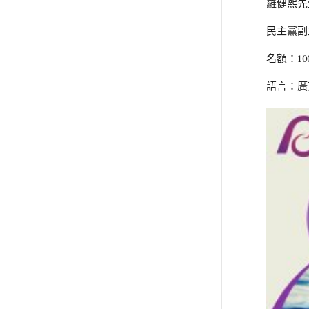
羅健熙先
民主黨副
名額：10
語言：廣