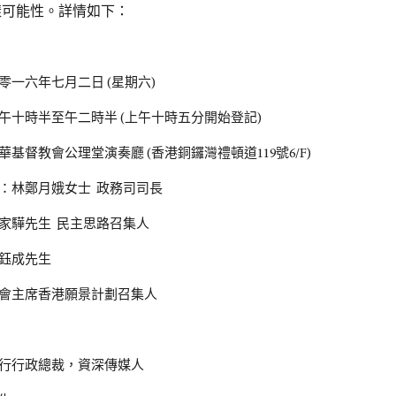
樣可能性。詳情如下：
零一六年七月二日 (星期六)
午十時半至午二時半 (上午十時五分開始登記)
華基督教會公理堂演奏廳 (香港銅鑼灣禮頓道119號6/F)
：林鄭月娥女士 政務司司長
家驊先生 民主思路召集人
鈺成先生
會主席香港願景計劃召集人
行行政總裁，資深傳媒人