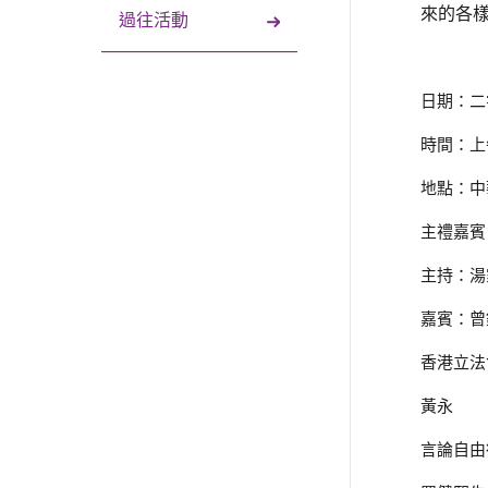
來的各
過往活動
日期：二
時間：上
地點：中
主禮嘉賓
主持：湯
嘉賓：曾
香港立法
黃永
言論自由