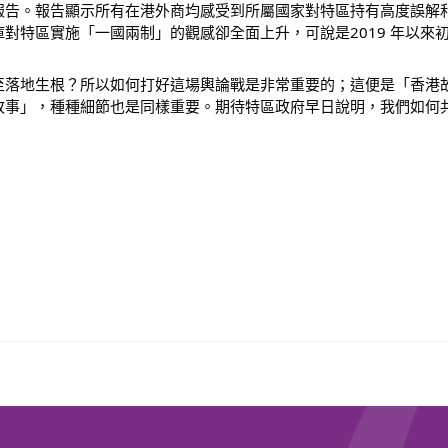
報告。報告顯示所有在港外商均感受到所屬國家對特區持有高度誤解
對特區實施「一國兩制」的觀感卻全面上升，可說是2019 年以來
至落地生根？所以如何打好這場輿論戰是非常重要的；這便是「香港
故事」，種種細節也是同樣重要。期待特區政府早日說明，我們如何